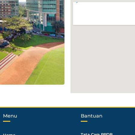
Menu
Bantuan
Tata Cara PPDB
Home