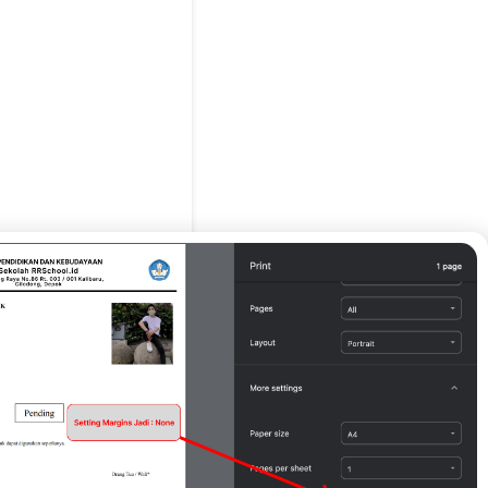
g Tua / Wali*
 asdasdasd )