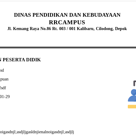
DINAS PENDIDIKAN DAN KEBUDAYAAN
RRCAMPUS
Jl. Kemang Raya No.86 Rt. 003 / 001 Kalibaru, Cilodong, Depok
 PESERTA DIDIK
asd
mpuan
fsdf
-01-29
oigasdnjl;asdjljgasldnjienalnoigasdnjl;asdjlj