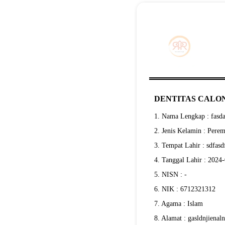
DENTITAS CALON
1. Nama Lengkap : fasd
2. Jenis Kelamin : Pere
3. Tempat Lahir : sdfasd
4. Tanggal Lahir : 2024
5. NISN : -
6. NIK : 6712321312
7. Agama : Islam
8. Alamat : gasldnjienaln