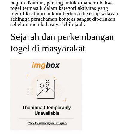
negara. Namun, penting untuk dipahami bahwa
togel termasuk dalam kategori aktivitas yang
memiliki aturan hukum berbeda di setiap wilayah,
sehingga pemahaman konteks sangat diperlukan
sebelum membahasnya lebih jauh.
Sejarah dan perkembangan
togel di masyarakat