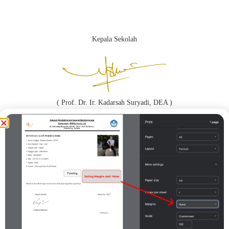
Kepala Sekolah
( Prof. Dr. Ir. Kadarsah Suryadi, DEA )
Orang Tua / Wali*
( Slot Mahjong Ways dan Daya Tarik Visual Bergaya Tradisional )
Print