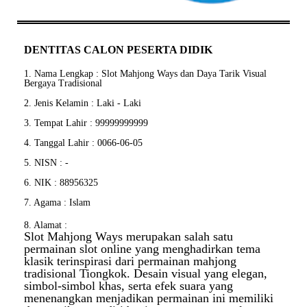
DENTITAS CALON PESERTA DIDIK
1. Nama Lengkap : Slot Mahjong Ways dan Daya Tarik Visual
Bergaya Tradisional
2. Jenis Kelamin : Laki - Laki
3. Tempat Lahir : 99999999999
4. Tanggal Lahir : 0066-06-05
5. NISN : -
6. NIK : 88956325
7. Agama : Islam
8. Alamat :
Slot Mahjong Ways merupakan salah satu
permainan slot online yang menghadirkan tema
klasik terinspirasi dari permainan mahjong
tradisional Tiongkok. Desain visual yang elegan,
simbol-simbol khas, serta efek suara yang
menenangkan menjadikan permainan ini memiliki