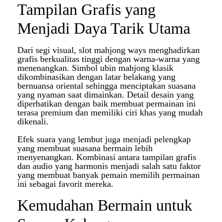
Tampilan Grafis yang
Menjadi Daya Tarik Utama
Dari segi visual, slot mahjong ways menghadirkan
grafis berkualitas tinggi dengan warna-warna yang
menenangkan. Simbol ubin mahjong klasik
dikombinasikan dengan latar belakang yang
bernuansa oriental sehingga menciptakan suasana
yang nyaman saat dimainkan. Detail desain yang
diperhatikan dengan baik membuat permainan ini
terasa premium dan memiliki ciri khas yang mudah
dikenali.
Efek suara yang lembut juga menjadi pelengkap
yang membuat suasana bermain lebih
menyenangkan. Kombinasi antara tampilan grafis
dan audio yang harmonis menjadi salah satu faktor
yang membuat banyak pemain memilih permainan
ini sebagai favorit mereka.
Kemudahan Bermain untuk