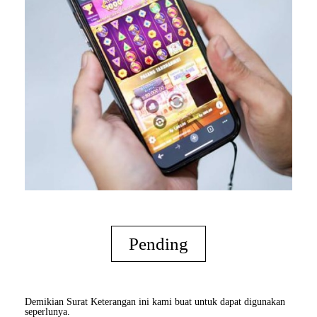
Pending
Demikian Surat Keterangan ini kami buat untuk dapat digunakan
seperlunya.