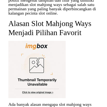
positif mengenai tampilan dan fitur yang dimiliki
menjadikan slot mahjong ways sebagai salah satu
permainan yang paling banyak diperbincangkan di
kalangan pecinta slot online.
Alasan Slot Mahjong Ways
Menjadi Pilihan Favorit
Ada banyak alasan mengapa slot mahjong ways