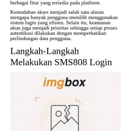
berbagai fitur yang tersedia pada platform.
Kemudahan akses menjadi salah satu alasan
mengapa banyak pengguna memilih menggunakan
sistem login yang efisien. Selain itu, keamanan
akun juga menjadi prioritas sehingga setiap proses
autentikasi dilakukan dengan memperhatikan
perlindungan data pengguna.
Langkah-Langkah
Melakukan SMS808 Login