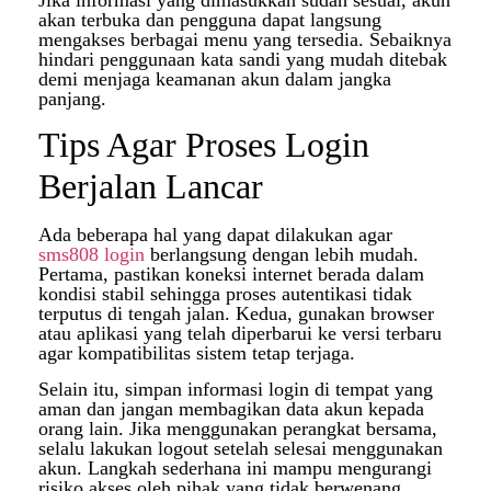
akan terbuka dan pengguna dapat langsung
mengakses berbagai menu yang tersedia. Sebaiknya
hindari penggunaan kata sandi yang mudah ditebak
demi menjaga keamanan akun dalam jangka
panjang.
Tips Agar Proses Login
Berjalan Lancar
Ada beberapa hal yang dapat dilakukan agar
sms808 login
berlangsung dengan lebih mudah.
Pertama, pastikan koneksi internet berada dalam
kondisi stabil sehingga proses autentikasi tidak
terputus di tengah jalan. Kedua, gunakan browser
atau aplikasi yang telah diperbarui ke versi terbaru
agar kompatibilitas sistem tetap terjaga.
Selain itu, simpan informasi login di tempat yang
aman dan jangan membagikan data akun kepada
orang lain. Jika menggunakan perangkat bersama,
selalu lakukan logout setelah selesai menggunakan
akun. Langkah sederhana ini mampu mengurangi
risiko akses oleh pihak yang tidak berwenang.