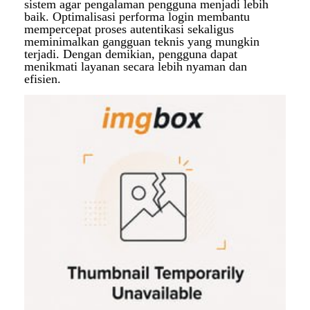
sistem agar pengalaman pengguna menjadi lebih
baik. Optimalisasi performa login membantu
mempercepat proses autentikasi sekaligus
meminimalkan gangguan teknis yang mungkin
terjadi. Dengan demikian, pengguna dapat
menikmati layanan secara lebih nyaman dan
efisien.