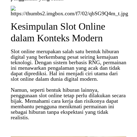
Kesimpulan Slot Online
dalam Konteks Modern
Slot online merupakan salah satu bentuk hiburan
digital yang berkembang pesat seiring kemajuan
teknologi. Dengan sistem berbasis RNG, permainan
ini menawarkan pengalaman yang acak dan tidak
dapat diprediksi. Hal ini menjadi ciri utama dari
slot online dalam dunia digital modern.
Namun, seperti bentuk hiburan lainnya,
penggunaan slot online tetap perlu dilakukan secara
bijak. Memahami cara kerja dan risikonya dapat
membantu pengguna menikmati permainan ini
sebagai hiburan tanpa ekspektasi yang tidak
realistis.