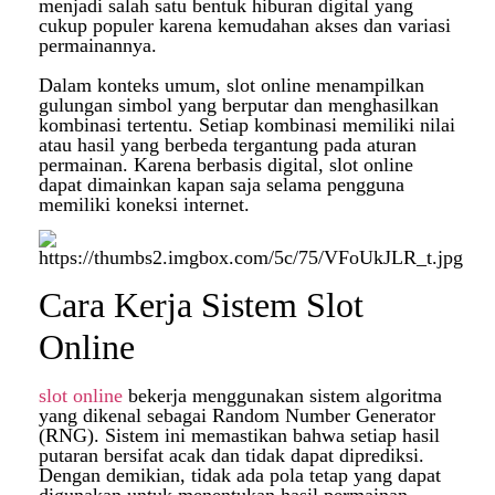
menjadi salah satu bentuk hiburan digital yang
cukup populer karena kemudahan akses dan variasi
permainannya.
Dalam konteks umum, slot online menampilkan
gulungan simbol yang berputar dan menghasilkan
kombinasi tertentu. Setiap kombinasi memiliki nilai
atau hasil yang berbeda tergantung pada aturan
permainan. Karena berbasis digital, slot online
dapat dimainkan kapan saja selama pengguna
memiliki koneksi internet.
Cara Kerja Sistem Slot
Online
slot online
bekerja menggunakan sistem algoritma
yang dikenal sebagai Random Number Generator
(RNG). Sistem ini memastikan bahwa setiap hasil
putaran bersifat acak dan tidak dapat diprediksi.
Dengan demikian, tidak ada pola tetap yang dapat
digunakan untuk menentukan hasil permainan