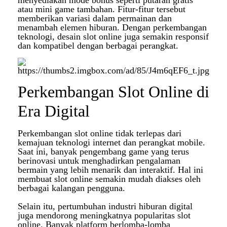
menyediakan mode bonus seperti putaran gratis
atau mini game tambahan. Fitur-fitur tersebut
memberikan variasi dalam permainan dan
menambah elemen hiburan. Dengan perkembangan
teknologi, desain slot online juga semakin responsif
dan kompatibel dengan berbagai perangkat.
Perkembangan Slot Online di
Era Digital
Perkembangan slot online tidak terlepas dari
kemajuan teknologi internet dan perangkat mobile.
Saat ini, banyak pengembang game yang terus
berinovasi untuk menghadirkan pengalaman
bermain yang lebih menarik dan interaktif. Hal ini
membuat slot online semakin mudah diakses oleh
berbagai kalangan pengguna.
Selain itu, pertumbuhan industri hiburan digital
juga mendorong meningkatnya popularitas slot
online. Banyak platform berlomba-lomba